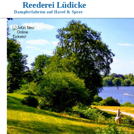
Reederei Lüdicke
Dampferfahrten auf Havel & Spree