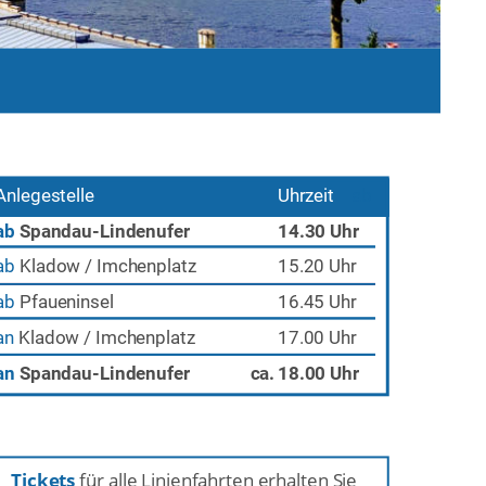
Anlegestelle
Uhrzeit
ab
ab 
Spandau-Lindenufer
14.30 Uhr
ab 
Kladow / Imchenplatz
15.20 Uhr
ab
Pfaueninsel
16.45 Uhr
an
Kladow / Imchenplatz
17.00 Uhr
an
Spandau-Lindenufer
   ca.
18.00 Uhr
Tickets
 für alle Linienfahrten erhalten Sie 