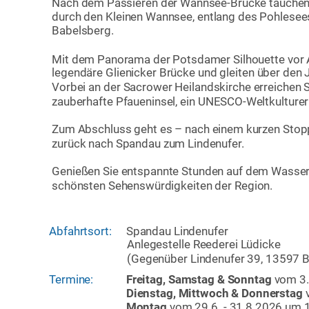
Nach dem Passieren der Wannsee-Brücke tauchen Si
durch den Kleinen Wannsee, entlang des Pohlesees
Babelsberg.
Mit dem Panorama der Potsdamer Silhouette vor A
legendäre Glienicker Brücke und gleiten über den 
Vorbei an der Sacrower Heilandskirche erreichen S
zauberhafte Pfaueninsel, ein UNESCO-Weltkulturer
Zum Abschluss geht es – nach einem kurzen Stop
zurück nach Spandau zum Lindenufer.
Genießen Sie entspannte Stunden auf dem Wasser, 
schönsten Sehenswürdigkeiten der Region.
Abfahrtsort: 
Spandau Lindenufer
Anlegestelle Reederei Lüdicke
(Gegenüber Lindenufer 39, 13597 Be
Termine:
Freitag, Samstag & Sonntag 
vom 3.
Dienstag, Mittwoch & Donnerstag 
Montag 
vom 29.6. - 31.8.2026 um 