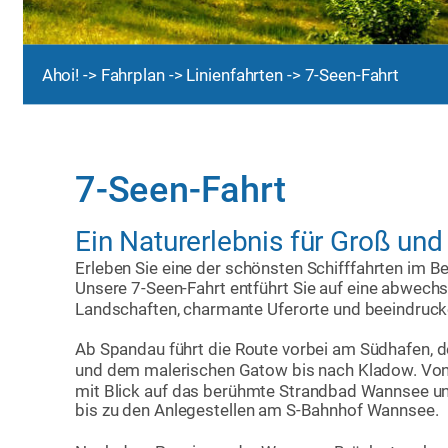
Ahoi!
 -> 
Fahrplan
 -> 
Linienfahrten
 -> 7-Seen-Fahrt
7-Seen-Fahrt
Ein Naturerlebnis für Groß und 
Erleben Sie eine der schönsten Schifffahrten im B
Unsere 7-Seen-Fahrt entführt Sie auf eine abwechs
Landschaften, charmante Uferorte und beeindrucke
Ab Spandau führt die Route vorbei am Südhafen, 
und dem malerischen Gatow bis nach Kladow. Von
mit Blick auf das berühmte Strandbad Wannsee und
bis zu den Anlegestellen am S-Bahnhof Wannsee.