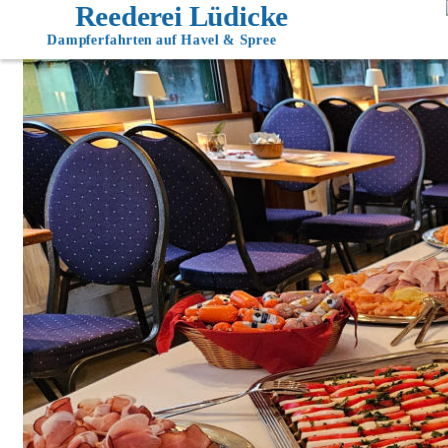
Reederei Lüdicke
Dampferfahrten auf Havel & Spree