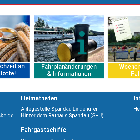
chzeit an
Fahrplanänderungen
Wochen
lotte!
& Informationen
Fah
Heimathafen
In
Anlegestelle Spandau Lindenufer
He
cke.de
Hinter dem Rathaus Spandau (S+U)
Fahrgastschiffe