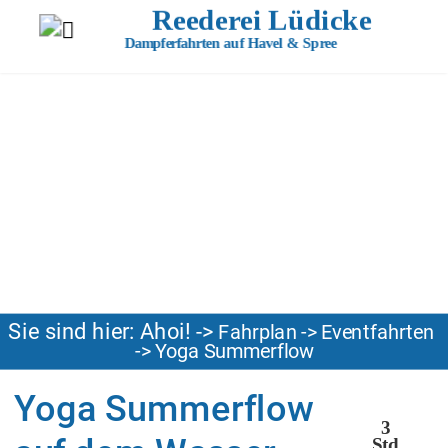
Reederei Lüdicke
Dampferfahrten auf Havel & Spree
Sie sind hier: Ahoi! 
-> 
Fahrplan
 -> 
Eventfahrten
     -> Yoga Summerflow
Yoga Summerflow          
  3
Std.